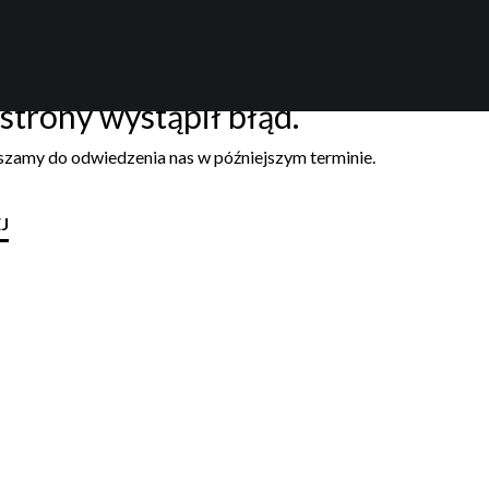
strony wystąpił błąd.
aszamy do odwiedzenia nas w późniejszym terminie.
J