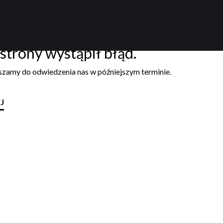
strony wystąpił błąd.
aszamy do odwiedzenia nas w późniejszym terminie.
J