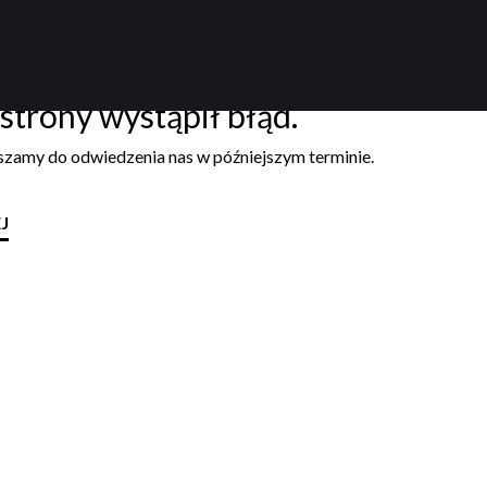
strony wystąpił błąd.
aszamy do odwiedzenia nas w późniejszym terminie.
J