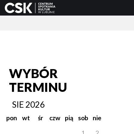
WYBÓR
TERMINU
SIE
2026
pon
wt
śr
czw
pią
sob
nie
1
2